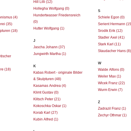
Hill Lilli
(12)
Hollegha Wolfgang
(0)
S
Hundertwasser Friedensreich
ionismus
(4)
Schiele Egon
(0)
(0)
erei
(35)
Serient Hermann
(15
Hutter Wolfgang
(1)
lpturen
(18)
Srodik Erik
(12)
Stadler Axel
(41)
J
Stark Karl
(11)
Jascha Johann
(37)
Staudacher Hans
(8
Jungwirth Martha
(1)
tischer
W
K
ire
(18)
Walde Alfons
(0)
Kabas Robert - originale Bilder
Weiler Max
(1)
& Skulpturen
(48)
Wlcek Franz
(22)
Kasamas Andrea
(4)
Wurm Erwin
(7)
Klimt Gustav
(0)
Klitsch Peter
(21)
Z
Kokoschka Oskar
(1)
Zadrazil Franz
(1)
Korab Karl
(27)
Zechyr Othmar
(1)
Kubin Alfred
(1)