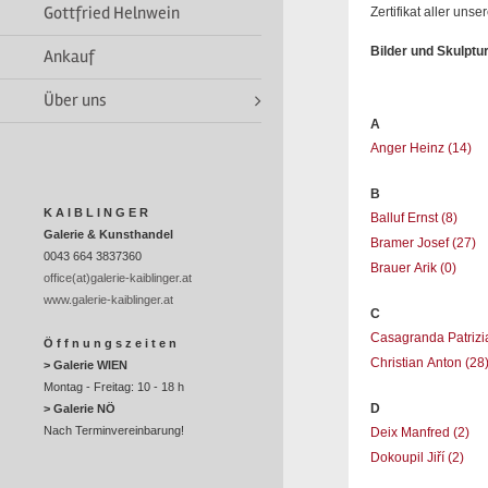
Gottfried Helnwein
Zertifikat aller uns
Bilder und Skulptu
Ankauf
Über uns
A
Anger Heinz
(14)
B
K A I B L I N G E R
Balluf Ernst
(8)
Galerie & Kunsthandel
Bramer Josef
(27)
0043 664 3837360
Brauer Arik
(0)
office(at)galerie-kaiblinger.at
www.galerie-kaiblinger.at
C
Casagranda Patriz
Ö f f n u n g s z e i t e n
Christian Anton
(28
> Galerie WIEN
Montag - Freitag: 10 - 18 h
D
> Galerie NÖ
Nach Terminvereinbarung!
Deix Manfred
(2)
Dokoupil Jiří
(2)