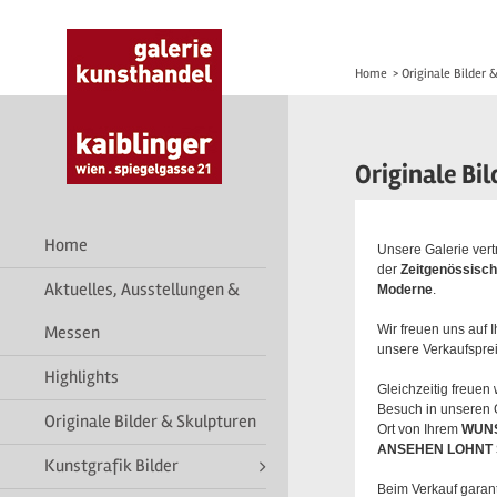
Home
>
Originale Bilder 
Originale Bi
Home
Unsere Galerie vertr
der
Zeitgenössisc
Aktuelles, Ausstellungen &
Moderne
.
Messen
Wir freuen uns auf
unsere Verkaufspre
Highlights
Gleichzeitig freuen 
Besuch in unseren G
Originale Bilder & Skulpturen
Ort von Ihrem
WUN
ANSEHEN LOHNT S
Kunstgrafik Bilder
Beim Verkauf garant