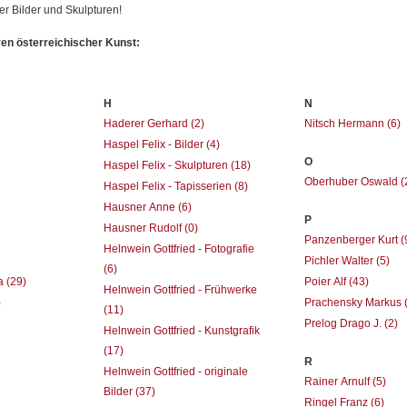
erer Bilder und Skulpturen!
ren österreichischer Kunst:
H
N
Haderer Gerhard
(2)
Nitsch Hermann
(6)
Haspel Felix - Bilder
(4)
O
Haspel Felix - Skulpturen
(18)
Oberhuber Oswald
(
Haspel Felix - Tapisserien
(8)
Hausner Anne
(6)
P
Hausner Rudolf
(0)
Panzenberger Kurt
(
Helnwein Gottfried - Fotografie
Pichler Walter
(5)
(6)
ia
(29)
Poier Alf
(43)
Helnwein Gottfried - Frühwerke
)
Prachensky Markus
(11)
Prelog Drago J.
(2)
Helnwein Gottfried - Kunstgrafik
(17)
R
Helnwein Gottfried - originale
Rainer Arnulf
(5)
Bilder
(37)
Ringel Franz
(6)