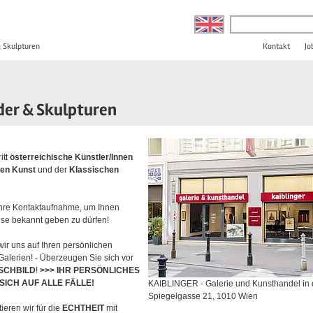
& Skulpturen
Kontakt
Jo
lder & Skulpturen
itt
österreichische Künstler/Innen
hen Kunst
und der
Klassischen
 Ihre Kontaktaufnahme, um Ihnen
ise bekannt geben zu dürfen!
wir uns auf Ihren persönlichen
alerien! - Überzeugen Sie sich vor
SCHBILD
!
>>> IHR PERSÖNLICHES
ICH AUF ALLE FÄLLE!
KAIBLINGER - Galerie und Kunsthandel in 
Spiegelgasse 21, 1010 Wien
ieren wir für die
ECHTHEIT
mit