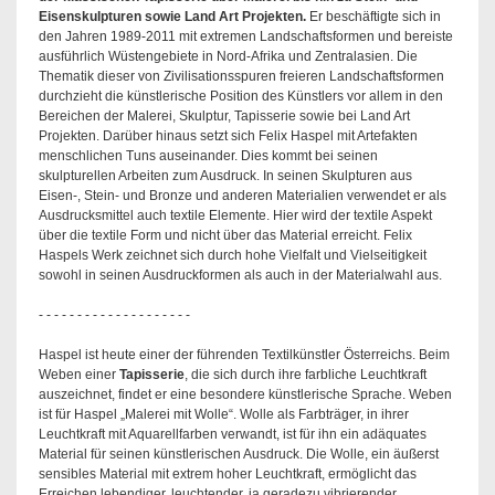
Eisenskulpturen sowie Land Art Projekten.
Er beschäftigte sich in
den Jahren 1989-2011 mit extremen Landschaftsformen und bereiste
ausführlich Wüstengebiete in Nord-Afrika und Zentralasien. Die
Thematik dieser von Zivilisationsspuren freieren Landschaftsformen
durchzieht die künstlerische Position des Künstlers vor allem in den
Bereichen der Malerei, Skulptur, Tapisserie sowie bei Land Art
Projekten. Darüber hinaus setzt sich Felix Haspel mit Artefakten
menschlichen Tuns auseinander. Dies kommt bei seinen
skulpturellen Arbeiten zum Ausdruck. In seinen Skulpturen aus
Eisen-, Stein- und Bronze und anderen Materialien verwendet er als
Ausdrucksmittel auch textile Elemente. Hier wird der textile Aspekt
über die textile Form und nicht über das Material erreicht. Felix
Haspels Werk zeichnet sich durch hohe Vielfalt und Vielseitigkeit
sowohl in seinen Ausdruckformen als auch in der Materialwahl aus.
- - - - - - - - - - - - - - - - - - - -
Haspel ist heute einer der führenden Textilkünstler Österreichs. Beim
Weben einer
Tapisserie
, die sich durch ihre farbliche Leuchtkraft
auszeichnet, findet er eine besondere künstlerische Sprache. Weben
ist für Haspel „Malerei mit Wolle“. Wolle als Farbträger, in ihrer
Leuchtkraft mit Aquarellfarben verwandt, ist für ihn ein adäquates
Material für seinen künstlerischen Ausdruck. Die Wolle, ein äußerst
sensibles Material mit extrem hoher Leuchtkraft, ermöglicht das
Erreichen lebendiger, leuchtender, ja geradezu vibrierender