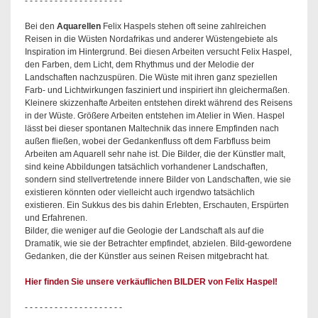
- - - - - - - - - - - - - - - - - - - -
Bei den
Aquarellen
Felix Haspels stehen oft seine zahlreichen
Reisen in die Wüsten Nordafrikas und anderer Wüstengebiete als
Inspiration im Hintergrund. Bei diesen Arbeiten versucht Felix Haspel,
den Farben, dem Licht, dem Rhythmus und der Melodie der
Landschaften nachzuspüren. Die Wüste mit ihren ganz speziellen
Farb- und Lichtwirkungen fasziniert und inspiriert ihn gleichermaßen.
Kleinere skizzenhafte Arbeiten entstehen direkt während des Reisens
in der Wüste. Größere Arbeiten entstehen im Atelier in Wien. Haspel
lässt bei dieser spontanen Maltechnik das innere Empfinden nach
außen fließen, wobei der Gedankenfluss oft dem Farbfluss beim
Arbeiten am Aquarell sehr nahe ist. Die Bilder, die der Künstler malt,
sind keine Abbildungen tatsächlich vorhandener Landschaften,
sondern sind stellvertretende innere Bilder von Landschaften, wie sie
existieren könnten oder vielleicht auch irgendwo tatsächlich
existieren. Ein Sukkus des bis dahin Erlebten, Erschauten, Erspürten
und Erfahrenen.
Bilder, die weniger auf die Geologie der Landschaft als auf die
Dramatik, wie sie der Betrachter empfindet, abzielen. Bild-gewordene
Gedanken, die der Künstler aus seinen Reisen mitgebracht hat.
Hier finden Sie unsere verkäuflichen BILDER von Felix Haspel!
- - - - - - - - - - - - - - - - - - - -