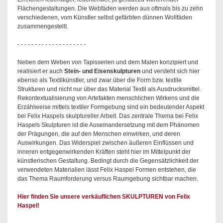
Flächengestaltungen. Die Webfäden werden aus oftmals bis zu zehn
verschiedenen, vom Künstler selbst gefärbten dünnen Wollfäden
zusammengestellt.
- - - - - - - - - - - - - - - - - - - -
Neben dem Weben von Tapisserien und dem Malen konzipiert und
realisiert er auch
Stein- und Eisenskulpturen
und versteht sich hier
ebenso als Textilkünstler, und zwar über die Form bzw. textile
Strukturen und nicht nur über das Material Textil als Ausdrucksmittel.
Rekontextualisierung von Artefakten menschlichen Wirkens und die
Erzählweise mittels textiler Formgebung sind ein bedeutender Aspekt
bei Felix Haspels skulptureller Arbeit. Das zentrale Thema bei Felix
Haspels Skulpturen ist die Auseinandersetzung mit dem Phänomen
der Prägungen, die auf den Menschen einwirken, und deren
Auswirkungen. Das Widerspiel zwischen äußeren Einflüssen und
inneren entgegenwirkenden Kräften steht hier im Mittelpunkt der
künstlerischen Gestaltung. Bedingt durch die Gegensätzlichkeit der
verwendeten Materialien lässt Felix Haspel Formen entstehen, die
das Thema Raumforderung versus Raumgebung sichtbar machen.
Hier finden Sie unsere verkäuflichen SKULPTUREN von Felix
Haspel!