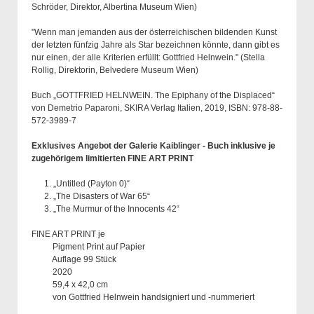
Schröder, Direktor, Albertina Museum Wien)
"Wenn man jemanden aus der österreichischen bildenden Kunst
der letzten fünfzig Jahre als Star bezeichnen könnte, dann gibt es
nur einen, der alle Kriterien erfüllt: Gottfried Helnwein." (Stella
Rollig, Direktorin, Belvedere Museum Wien)
Buch „GOTTFRIED HELNWEIN. The Epiphany of the Displaced“
von Demetrio Paparoni, SKIRA Verlag Italien, 2019, ISBN: 978-88-
572-3989-7
Exklusives Angebot der Galerie Kaiblinger - Buch inklusive je
zugehörigem limitierten FINE ART PRINT
1. „Untitled (Payton 0)“
2. „The Disasters of War 65“
3. „The Murmur of the Innocents 42“
FINE ART PRINT je
Pigment Print auf Papier
Auflage 99 Stück
2020
59,4 x 42,0 cm
von Gottfried Helnwein handsigniert und -nummeriert