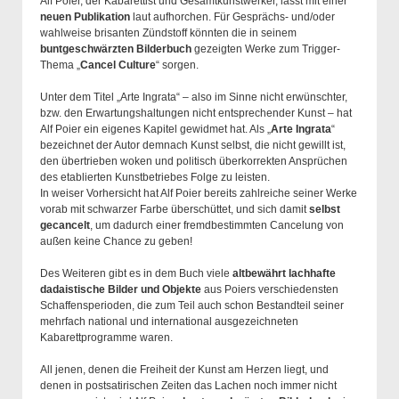
Alf Poier, der Kabarettist und Gesamtkunstwerker, lässt mit einer
neuen Publikation
laut aufhorchen. Für Gesprächs- und/oder
wahlweise brisanten Zündstoff könnten die in seinem
buntgeschwärzten Bilderbuch
gezeigten Werke zum Trigger-
Thema „
Cancel Culture
“ sorgen.
Unter dem Titel „Arte Ingrata“ – also im Sinne nicht erwünschter,
bzw. den Erwartungshaltungen nicht entsprechender Kunst – hat
Alf Poier ein eigenes Kapitel gewidmet hat. Als „
Arte Ingrata
“
bezeichnet der Autor demnach Kunst selbst, die nicht gewillt ist,
den übertrieben woken und politisch überkorrekten Ansprüchen
des etablierten Kunstbetriebes Folge zu leisten.
In weiser Vorhersicht hat Alf Poier bereits zahlreiche seiner Werke
vorab mit schwarzer Farbe überschüttet, und sich damit
selbst
gecancelt
, um dadurch einer fremdbestimmten Cancelung von
außen keine Chance zu geben!
Des Weiteren gibt es in dem Buch viele
altbewährt lachhafte
dadaistische Bilder und Objekte
aus Poiers verschiedensten
Schaffensperioden, die zum Teil auch schon Bestandteil seiner
mehrfach national und international ausgezeichneten
Kabarettprogramme waren.
All jenen, denen die Freiheit der Kunst am Herzen liegt, und
denen in postsatirischen Zeiten das Lachen noch immer nicht