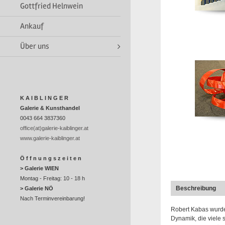
Gottfried Helnwein
Ankauf
Über uns
K A I B L I N G E R
Galerie & Kunsthandel
0043 664 3837360
office(at)galerie-kaiblinger.at
www.galerie-kaiblinger.at
Ö f f n u n g s z e i t e n
> Galerie WIEN
Montag - Freitag: 10 - 18 h
Beschreibung
> Galerie NÖ
Nach Terminvereinbarung!
Robert Kabas wurde
Dynamik, die viele 