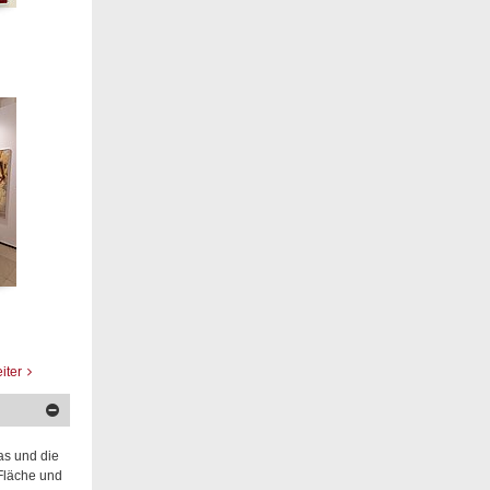
iter
as und die
 Fläche und