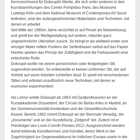
Kennzeichnend für Dokoupils Werke, die sich unter anderen in den
Kunstsammlungen des Centre Pompidou Paris, des Museums
Ludwigs Köln und dem National Museum of Contemporary Art Seoul
befinden, sind die außergewöhnlichen Materialien und Techniken, mit
denen er arbeitet.
Seit Mitte der 1980er Jahre verzichtet er auf Pinsel als Malwerkzeug
und greift bei der Werkgestaltung auf andere, mitunter ganz
ungewöhnliche Utensilien zurück. So bringt er als weltweit erster und
einziger Maler mittels Pustens die Seifenblasen selbst auf das Papier.
Hierbei spielen das Prinzip der Zufälligkeit und die Farbauswahl eine
entscheide Rolle.
Dokoupil wollte nie einem persönlichen oder festgelegten Stil
zugeordnet werden. So entwickelte er keinen uniformen Stil, der auf
Anhieb auf seine Arbeiten schließen lässt. Er spielt mit verschiedenen
Stilen und erfindet unaufhörlich neue Techniken, mit denen er
exzessive experimentiert.
Als Lehrer wirkte Dokoupil ab 1983 mit Gastprofessuren an der
Kunstakademie Düsseldorf, der Circulo de Bellas Artes in Madrid, an
der Sommeruniversität Amsterdam und der Gesamthochschule
Kassel. Bereits 1982 nimmt Dokoupil an der Biennale Venedig, der
„documenta“ und an der Ausstellung „Zeitgeist“ teil. Zudem ist er
Preisträger des Lovis-Corinth-Preises 2012. Ausgezeichnet werden
damit bildende Künstlerinnen und Künstler, deren Werk in der
Zugehörigkeit zur Gegenwartskunst im östlichen Europa sowie in der