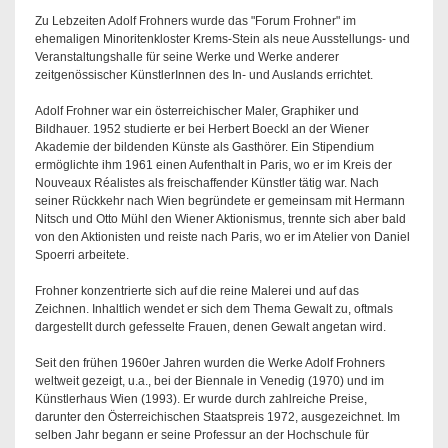
Zu Lebzeiten Adolf Frohners wurde das "Forum Frohner" im
ehemaligen Minoritenkloster Krems-Stein als neue Ausstellungs- und
Veranstaltungshalle für seine Werke und Werke anderer
zeitgenössischer KünstlerInnen des In- und Auslands errichtet.
Adolf Frohner war ein österreichischer Maler, Graphiker und
Bildhauer. 1952 studierte er bei Herbert Boeckl an der Wiener
Akademie der bildenden Künste als Gasthörer. Ein Stipendium
ermöglichte ihm 1961 einen Aufenthalt in Paris, wo er im Kreis der
Nouveaux Réalistes als freischaffender Künstler tätig war. Nach
seiner Rückkehr nach Wien begründete er gemeinsam mit Hermann
Nitsch und Otto Mühl den Wiener Aktionismus, trennte sich aber bald
von den Aktionisten und reiste nach Paris, wo er im Atelier von Daniel
Spoerri arbeitete.
Frohner konzentrierte sich auf die reine Malerei und auf das
Zeichnen. Inhaltlich wendet er sich dem Thema Gewalt zu, oftmals
dargestellt durch gefesselte Frauen, denen Gewalt angetan wird.
Seit den frühen 1960er Jahren wurden die Werke Adolf Frohners
weltweit gezeigt, u.a., bei der Biennale in Venedig (1970) und im
Künstlerhaus Wien (1993). Er wurde durch zahlreiche Preise,
darunter den Österreichischen Staatspreis 1972, ausgezeichnet. Im
selben Jahr begann er seine Professur an der Hochschule für