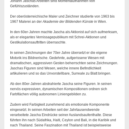
Johann Jaschas Arbeiten sind Momentaufnahmen von
Gefühlszuständen.
Der oberösterreichische Maler und Zeichner studierte von 1963 bis
1967 Malerei an der
Akademie der Bildenden Künste
in Wien.
In den 60er-Jahren machte Jascha als Aktionist auf sich aufmerksam,
als er elegantes Vernissagepublikum mit Schrei-Aktionen und
Gestikulationsauftritten überraschte.
In seinen Zeichnungen der 70er-Jahre übersetzt er die eigene
Motorik ins Bildnerische. Gedehnte, aufgerissene Wesen mit
dramatischen, aggressiven Gesten beherrschten seine Zeichnungen.
Jaschas Figuren sind Wesen, welche innere Befindlichkeit
artikulieren und so das Unvorstellbare, Surreale zu Blatt bringen.
Ab den 80er-Jahren abstrahierte Jascha seine Figuren. In seinen
nervös expressiven, dynamischen Kompositionen ordnen sich
Farbflächen völlig autonomen Liniengebilden zu.
Zudem wird Farbigkeit zunehmend als emotionale Komponente
eingesetzt. In seinen Arbeiten seit der Jahrtausendwende
verarbeitete Jascha Eindrücke seiner Auslandsaufenthalte. Diese
führten ihn nach Südafrika, Haiti, Ceylon und Bali, in die Karibik und
nach Thailand. Seine Faszination mit Thailand ist beispielsweise