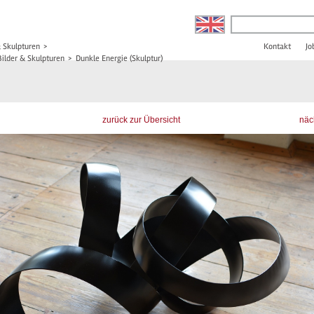
& Skulpturen
>
Kontakt
Jo
Bilder & Skulpturen
>
Dunkle Energie (Skulptur)
zurück zur Übersicht
näc