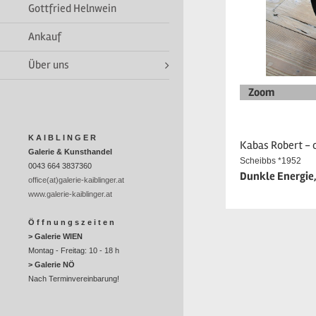
Gottfried Helnwein
Ankauf
Über uns
Zoom
K A I B L I N G E R
Kabas Robert - o
Galerie & Kunsthandel
Scheibbs *1952
0043 664 3837360
Dunkle Energie, 
office(at)galerie-kaiblinger.at
www.galerie-kaiblinger.at
Ö f f n u n g s z e i t e n
> Galerie WIEN
Montag - Freitag: 10 - 18 h
> Galerie NÖ
Nach Terminvereinbarung!