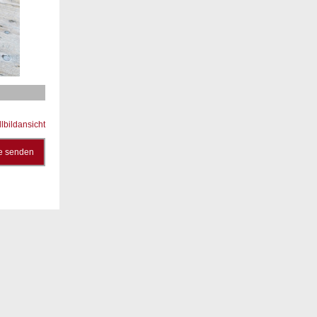
llbildansicht
e senden