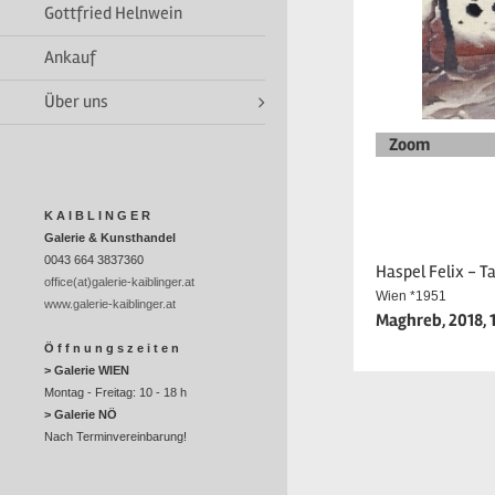
Gottfried Helnwein
Ankauf
Über uns
Zoom
K A I B L I N G E R
Galerie & Kunsthandel
0043 664 3837360
Haspel Felix - T
office(at)galerie-kaiblinger.at
Wien *1951
www.galerie-kaiblinger.at
Maghreb, 2018, 
Ö f f n u n g s z e i t e n
> Galerie WIEN
Montag - Freitag: 10 - 18 h
> Galerie NÖ
Nach Terminvereinbarung!