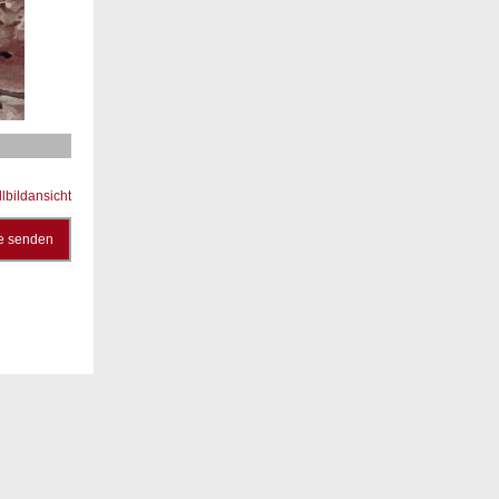
llbildansicht
e senden