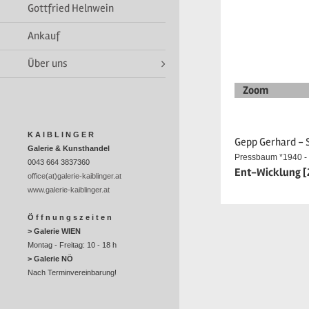
Gottfried Helnwein
Ankauf
Über uns
Zoom
K A I B L I N G E R
Gepp Gerhard - 
Galerie & Kunsthandel
Pressbaum *1940 - 
0043 664 3837360
Ent-Wicklung [2
office(at)galerie-kaiblinger.at
www.galerie-kaiblinger.at
Ö f f n u n g s z e i t e n
> Galerie WIEN
Montag - Freitag: 10 - 18 h
> Galerie NÖ
Nach Terminvereinbarung!