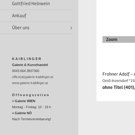
Gottfried Helnwein
Ankauf
Über uns
Zoom
K A I B L I N G E R
Galerie & Kunsthandel
0043 664 3837360
Frohner Adolf -
office(at)galerie-kaiblinger.at
Groß-Inzersdorf *1
www.galerie-kaiblinger.at
ohne Titel (401)
Ö f f n u n g s z e i t e n
> Galerie WIEN
Montag - Freitag: 10 - 18 h
> Galerie NÖ
Nach Terminvereinbarung!