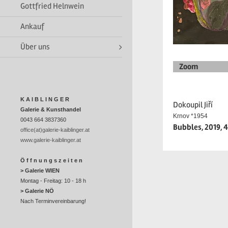
Gottfried Helnwein
Ankauf
Über uns
Zoom
K A I B L I N G E R
Dokoupil Jiří
Galerie & Kunsthandel
Krnov *1954
0043 664 3837360
Bubbles, 2019, 
office(at)galerie-kaiblinger.at
www.galerie-kaiblinger.at
Ö f f n u n g s z e i t e n
> Galerie WIEN
Montag - Freitag: 10 - 18 h
> Galerie NÖ
Nach Terminvereinbarung!