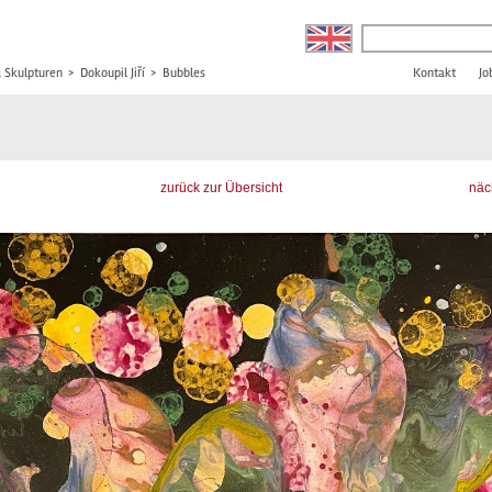
& Skulpturen
>
Dokoupil Jiří
>
Bubbles
Kontakt
Jo
zurück zur Übersicht
näc