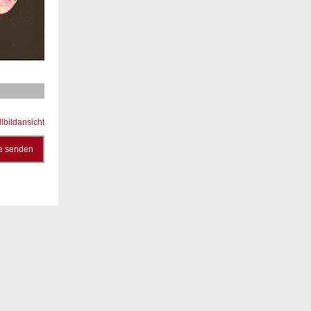
llbildansicht
e senden