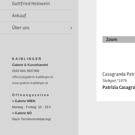
Gottfried Helnwein
Ankauf
Über uns
Zoom
K A I B L I N G E R
Galerie & Kunsthandel
0043 664 3837360
Casagranda Patr
office(at)galerie-kaiblinger.at
Stuttgart *1979
www.galerie-kaiblinger.at
Patrizia Casagr
Ö f f n u n g s z e i t e n
> Galerie WIEN
Montag - Freitag: 10 - 18 h
> Galerie NÖ
Nach Terminvereinbarung!