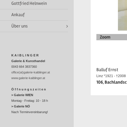
Gottfried Helnwein
Ankauf
Über uns
Zoom
K A I B L I N G E R
Galerie & Kunsthandel
0043 664 3837360
Balluf Ernst
office(at)galerie-kaiblinger.at
Linz *1921 - †2008 
www.galerie-kaiblinger.at
106, Bachlandsch
Ö f f n u n g s z e i t e n
> Galerie WIEN
Montag - Freitag: 10 - 18 h
> Galerie NÖ
Nach Terminvereinbarung!