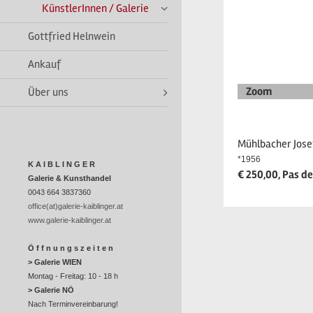
KünstlerInnen / Galerie
Gottfried Helnwein
Ankauf
Zoom
Über uns
Mühlbacher Jose
*1956
K A I B L I N G E R
€ 250,00, Pas de
Galerie & Kunsthandel
0043 664 3837360
office(at)galerie-kaiblinger.at
www.galerie-kaiblinger.at
Ö f f n u n g s z e i t e n
> Galerie WIEN
Montag - Freitag: 10 - 18 h
> Galerie NÖ
Nach Terminvereinbarung!