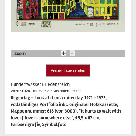
Zoom
Preisanfrage senden
Hundertwasser Friedensreich
Wien *1928 - auf See vor Australien †2000
Regentag - Look at it on a rainy day, 1971 - 1972,
vollständiges Portfolio inkl. originaler Holzkassette,
Mappennummer: 618 (von 3000). "It hurts to wait with
love if love is somewhere else", 49,5 x 67 cm,
Farbserigrafie, Symbolfoto