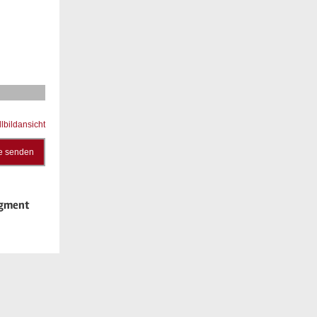
llbildansicht
e senden
igment