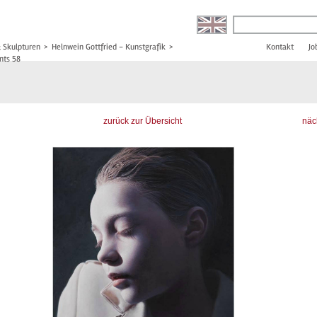
& Skulpturen
>
Helnwein Gottfried - Kunstgrafik
>
Kontakt
Jo
nts 58
zurück zur Übersicht
näc