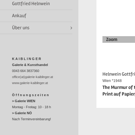
Gottfried Helnwein
Ankauf
Über uns
Zoom
K A I B L I N G E R
Galerie & Kunsthandel
0043 664 3837360
Helnwein Gottfr
office(at)galerie-kaiblinger.at
Wien *1948
www.galerie-kaiblinger.at
The Murmur of t
Print auf Papier
Ö f f n u n g s z e i t e n
> Galerie WIEN
Montag - Freitag: 10 - 18 h
> Galerie NÖ
Nach Terminvereinbarung!