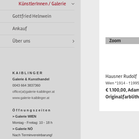
KünstlerInnen / Galerie
Gottfried Helnwein
Ankauf
Zoom
Über uns
K A I B L I N G E R
Hausner Rudolf
Galerie & Kunsthandel
Wien *1914 - †1995
0043 664 3837360
€ 1.100,00, Adam,
office(at)galerie-kaiblinger.at
Originalfarblit
www.galerie-kaiblinger.at
Ö f f n u n g s z e i t e n
> Galerie WIEN
Montag - Freitag: 10 - 18 h
> Galerie NÖ
Nach Terminvereinbarung!