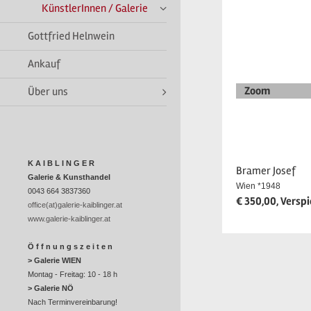
KünstlerInnen / Galerie
Gottfried Helnwein
Ankauf
Zoom
Über uns
K A I B L I N G E R
Bramer Josef
Galerie & Kunsthandel
Wien *1948
0043 664 3837360
€ 350,00, Verspi
office(at)galerie-kaiblinger.at
www.galerie-kaiblinger.at
Ö f f n u n g s z e i t e n
> Galerie WIEN
Montag - Freitag: 10 - 18 h
> Galerie NÖ
Nach Terminvereinbarung!