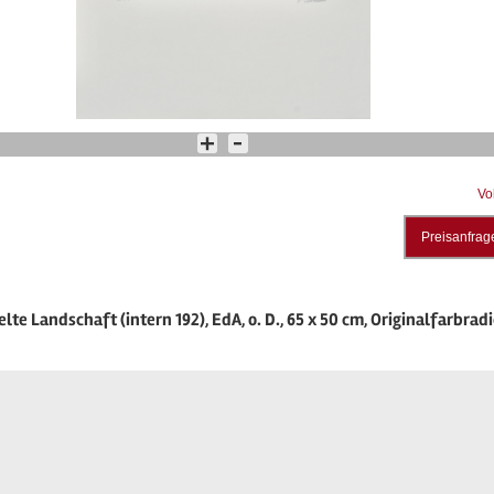
Vo
Preisanfrag
elte Landschaft (intern 192), EdA, o. D., 65 x 50 cm, Originalfarbrad