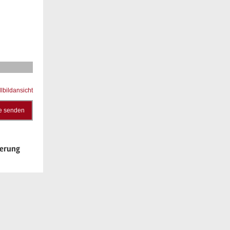
llbildansicht
e senden
ierung