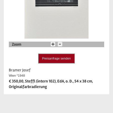
Zoom
Preisanfrage senden
Bramer Josef
Wien *1948
€ 350,00, Steffl (intern 102), EdA, o. D., 54 x 38 cm,
Originalfarbradierung