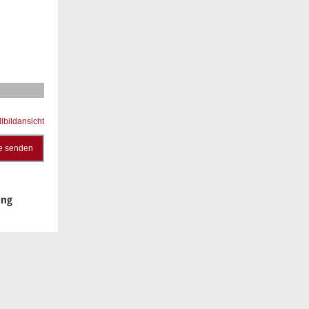
llbildansicht
e senden
ung