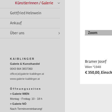
KünstlerInnen / Galerie
Gottfried Helnwein
Ankauf
Zoom
Über uns
K A I B L I N G E R
Bramer Josef
Galerie & Kunsthandel
Wien *1948
0043 664 3837360
€ 350,00, Einsch
office(at)galerie-kaiblinger.at
www.galerie-kaiblinger.at
Ö f f n u n g s z e i t e n
> Galerie WIEN
Montag - Freitag: 10 - 18 h
> Galerie NÖ
Nach Terminvereinbarung!