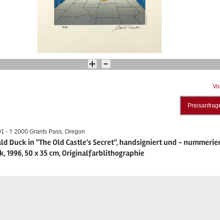
Vo
Preisanfrag
01 - † 2000 Grants Pass, Oregon
ld Duck in "The Old Castle's Secret", handsigniert und - nummerier
, 1996, 50 x 35 cm, Originalfarblithographie