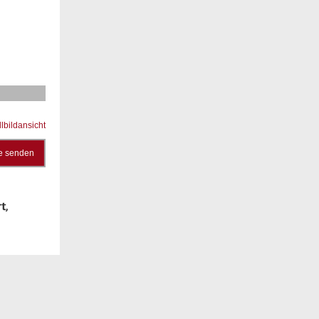
llbildansicht
e senden
t,