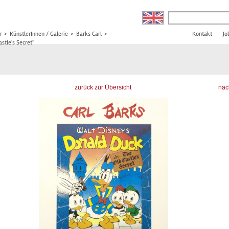
r
>
KünstlerInnen / Galerie
>
Barks Carl
>
Kontakt
Jo
stle's Secret"
zurück zur Übersicht
näc