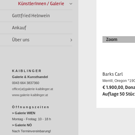
KünstlerInnen / Galerie
Gottfried Helnwein
Ankauf
Zoom
Über uns
K A I B L I N G E R
Barks Carl
Galerie & Kunsthandel
Merrill, Oregon *19
0043 664 3837360
€ 1.900,00, Dona
office(at)galerie-kaiblinger.at
Auflage 50 Stück
www.galerie-kaiblinger.at
Ö f f n u n g s z e i t e n
> Galerie WIEN
Montag - Freitag: 10 - 18 h
> Galerie NÖ
Nach Terminvereinbarung!