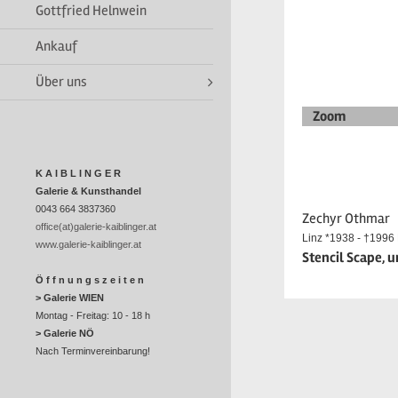
Gottfried Helnwein
Ankauf
Über uns
Zoom
K A I B L I N G E R
Galerie & Kunsthandel
0043 664 3837360
Zechyr Othmar
office(at)galerie-kaiblinger.at
Linz *1938 - †1996 
www.galerie-kaiblinger.at
Stencil Scape, u
Ö f f n u n g s z e i t e n
> Galerie WIEN
Montag - Freitag: 10 - 18 h
> Galerie NÖ
Nach Terminvereinbarung!