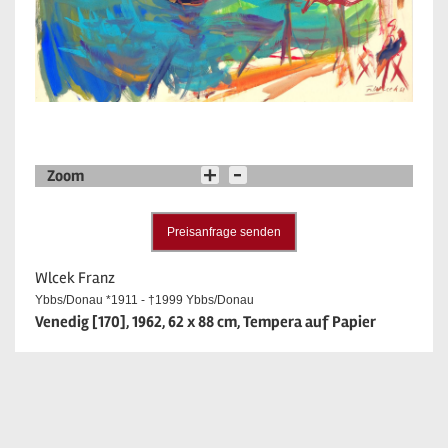
Zoom
Preisanfrage senden
Wlcek Franz
Ybbs/Donau *1911 - †1999 Ybbs/Donau
Venedig [170], 1962, 62 x 88 cm, Tempera auf Papier