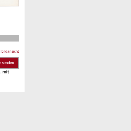
llbildansicht
e senden
. mit