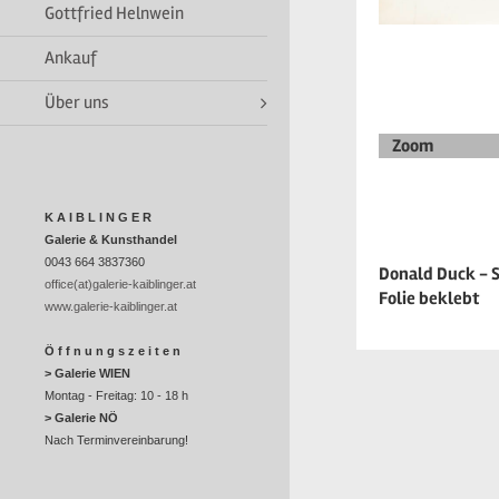
Gottfried Helnwein
Ankauf
Über uns
Zoom
K A I B L I N G E R
Galerie & Kunsthandel
0043 664 3837360
Donald Duck - Se
office(at)galerie-kaiblinger.at
Folie beklebt
www.galerie-kaiblinger.at
Ö f f n u n g s z e i t e n
> Galerie WIEN
Montag - Freitag: 10 - 18 h
> Galerie NÖ
Nach Terminvereinbarung!