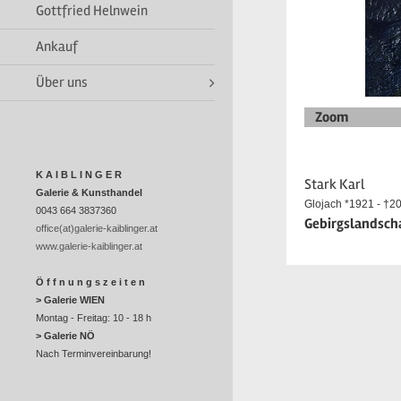
Gottfried Helnwein
Ankauf
Über uns
Zoom
K A I B L I N G E R
Stark Karl
Galerie & Kunsthandel
Glojach *1921 - †2
0043 664 3837360
Gebirgslandschaf
office(at)galerie-kaiblinger.at
www.galerie-kaiblinger.at
Ö f f n u n g s z e i t e n
> Galerie WIEN
Montag - Freitag: 10 - 18 h
> Galerie NÖ
Nach Terminvereinbarung!