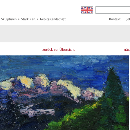
& Skulpturen
>
Stark Karl
>
Gebirgslandschaft
Kontakt
Jo
zurück zur Übersicht
näc