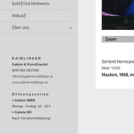
Gottfried Helnwein
Ankauf
Über uns
Zoom
K A I B L I N G E R
Serient Herman
Galerie & Kunsthandel
Melk *1935
0043 664 3837360
Masken, 1968, mR
office(at)galerie-kaiblinger.at
www.galerie-kaiblinger.at
Ö f f n u n g s z e i t e n
> Galerie WIEN
Montag - Freitag: 10 - 18 h
> Galerie NÖ
Nach Terminvereinbarung!