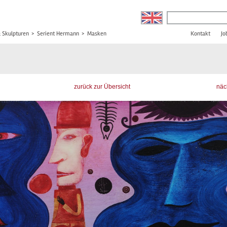
& Skulpturen
>
Serient Hermann
>
Masken
Kontakt
Jo
zurück zur Übersicht
näc