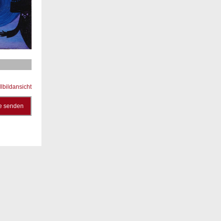
llbildansicht
e senden