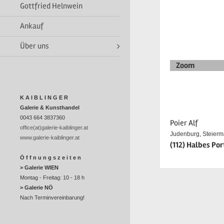
Gottfried Helnwein
Ankauf
Über uns
Zoom
K A I B L I N G E R
Galerie & Kunsthandel
0043 664 3837360
Poier Alf
office(at)galerie-kaiblinger.at
Judenburg, Steierm
www.galerie-kaiblinger.at
(112) Halbes Por
Ö f f n u n g s z e i t e n
> Galerie WIEN
Montag - Freitag: 10 - 18 h
> Galerie NÖ
Nach Terminvereinbarung!