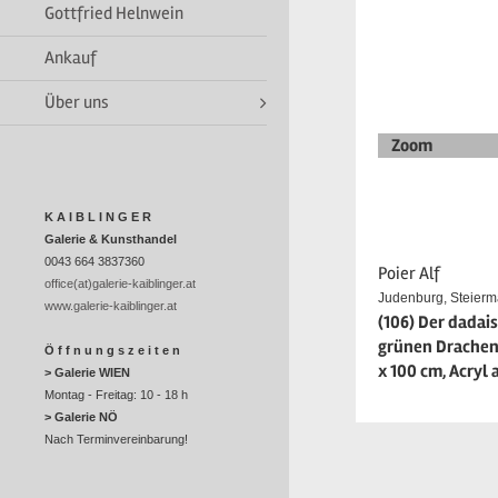
Gottfried Helnwein
Ankauf
Über uns
Zoom
K A I B L I N G E R
Galerie & Kunsthandel
0043 664 3837360
Poier Alf
office(at)galerie-kaiblinger.at
Judenburg, Steierm
www.galerie-kaiblinger.at
(106) Der dadai
grünen Drachen,
Ö f f n u n g s z e i t e n
x 100 cm, Acryl
> Galerie WIEN
Montag - Freitag: 10 - 18 h
> Galerie NÖ
Nach Terminvereinbarung!