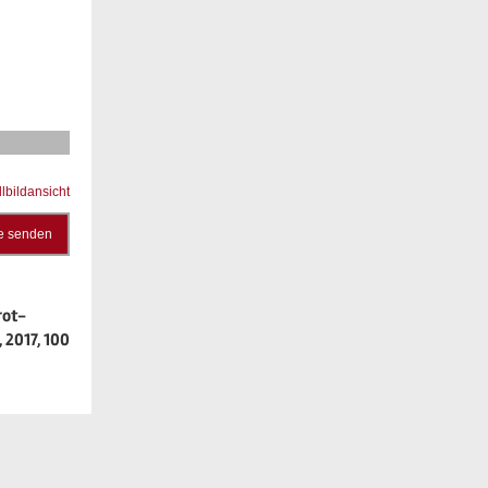
llbildansicht
e senden
rot-
2017, 100