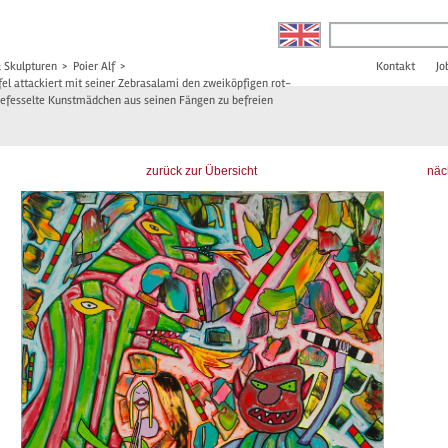
& Skulpturen
>
Poier Alf
>
Kontakt
Jo
ufel attackiert mit seiner Zebrasalami den zweiköpfigen rot-
efesselte Kunstmädchen aus seinen Fängen zu befreien
zurück zur Übersicht
näc