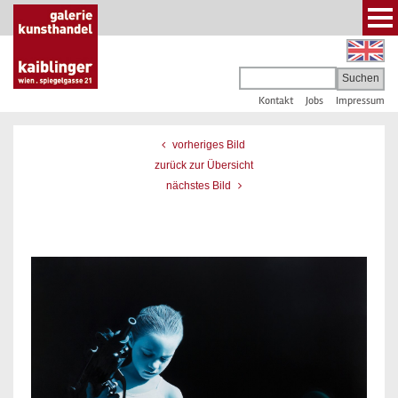
Kontakt
Jobs
Impressum
vorheriges Bild
zurück zur Übersicht
nächstes Bild