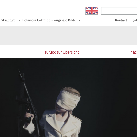
& Skulpturen
>
Helnwein Gottfried - originale Bilder
>
Kontakt
Jo
zurück zur Übersicht
näc