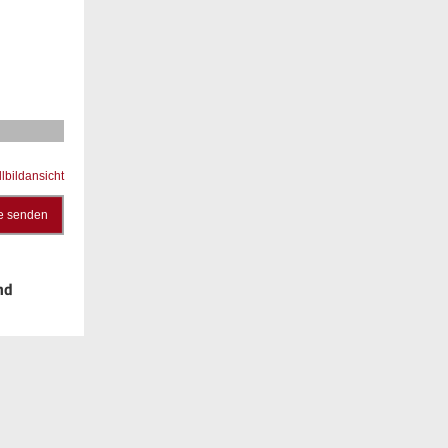
llbildansicht
e senden
nd