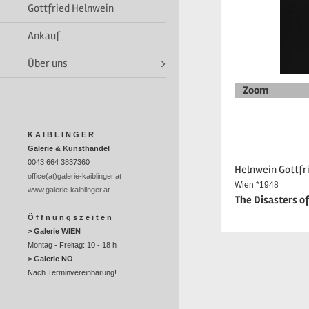
Gottfried Helnwein
Ankauf
Über uns
Zoom
K A I B L I N G E R
Galerie & Kunsthandel
0043 664 3837360
Helnwein Gottfri
office(at)galerie-kaiblinger.at
Wien *1948
www.galerie-kaiblinger.at
The Disasters o
Ö f f n u n g s z e i t e n
> Galerie WIEN
Montag - Freitag: 10 - 18 h
> Galerie NÖ
Nach Terminvereinbarung!