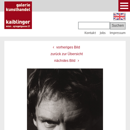
Kontakt
Jobs
Impressum
vorheriges Bild
zurück zur Übersicht
nächstes Bild