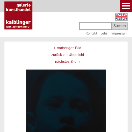
Kontakt
Jobs
Impressum
vorheriges Bild
zurück zur Übersicht
nächstes Bild