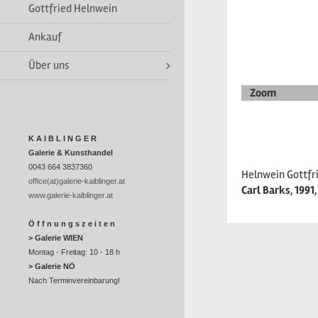
Gottfried Helnwein
Ankauf
Über uns
Zoom
K A I B L I N G E R
Galerie & Kunsthandel
0043 664 3837360
Helnwein Gottfri
office(at)galerie-kaiblinger.at
Carl Barks, 1991
www.galerie-kaiblinger.at
Ö f f n u n g s z e i t e n
> Galerie WIEN
Montag - Freitag: 10 - 18 h
> Galerie NÖ
Nach Terminvereinbarung!