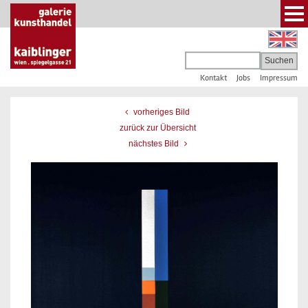
Kontakt
Jobs
Impressum
vorheriges Bild
zurück zur Übersicht
nächstes Bild